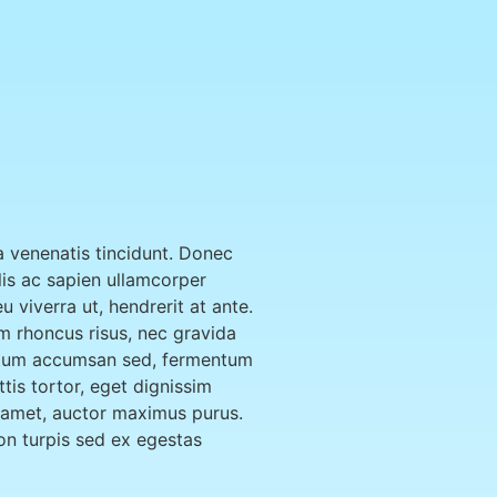
a venenatis tincidunt. Donec
elis ac sapien ullamcorper
 viverra ut, hendrerit at ante.
m rhoncus risus, nec gravida
mentum accumsan sed, fermentum
tis tortor, eget dignissim
it amet, auctor maximus purus.
on turpis sed ex egestas