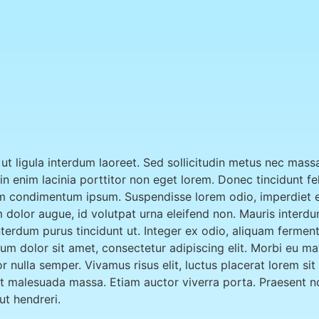
 ligula interdum laoreet. Sed sollicitudin metus nec mass
h in enim lacinia porttitor non eget lorem. Donec tincidunt f
lum condimentum ipsum. Suspendisse lorem odio, imperdiet eu
 dolor augue, id volutpat urna eleifend non. Mauris interdu
interdum purus tincidunt ut. Integer ex odio, aliquam fer
um dolor sit amet, consectetur adipiscing elit. Morbi eu mat
or nulla semper. Vivamus risus elit, luctus placerat lorem s
et malesuada massa. Etiam auctor viverra porta. Praesent n
t hendreri.