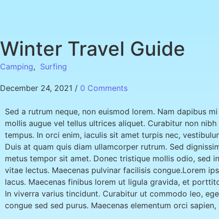
Winter Travel Guide
Camping
,
Surfing
December 24, 2021
/
0 Comments
Sed a rutrum neque, non euismod lorem. Nam dapibus mi ut
mollis augue vel tellus ultrices aliquet. Curabitur non nib
tempus. In orci enim, iaculis sit amet turpis nec, vestibu
Duis at quam quis diam ullamcorper rutrum. Sed dignissim
metus tempor sit amet. Donec tristique mollis odio, sed 
vitae lectus. Maecenas pulvinar facilisis congue.Lorem ips
lacus. Maecenas finibus lorem ut ligula gravida, et porttit
In viverra varius tincidunt. Curabitur ut commodo leo, eg
congue sed sed purus. Maecenas elementum orci sapien, u